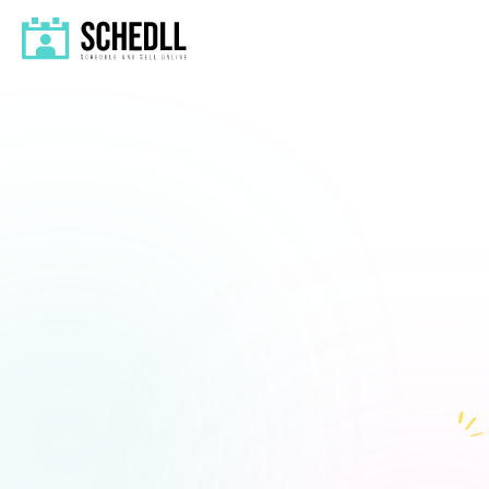
La solution tout-en-un de 
rendez-vous pour artisans 
et techniciens de 
réparation.