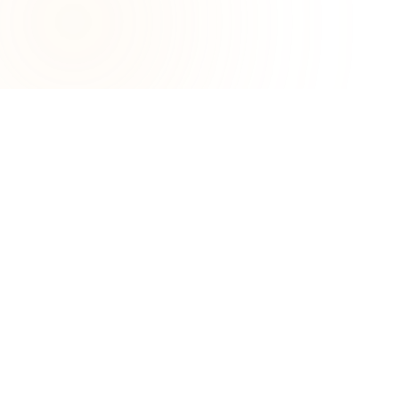
"Avec Schedll, nos réservations ont 
explosé ! Avant, tout passait par 
téléphone, c’était une perte de 
temps. Maintenant, nos clients 
réservent en ligne et reçoivent leur 